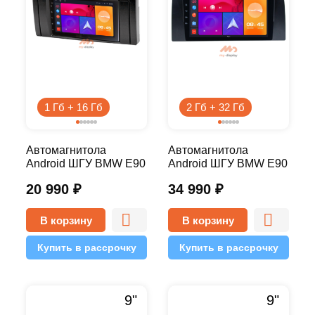
1 Гб + 16 Гб
2 Гб + 32 Гб
Автомагнитола
Автомагнитола
Android ШГУ BMW E90
Android ШГУ BMW E90
2000-2006 7 дюймов -
2000-2006 9 дюймов -
20 990
₽
34 990
₽
9.1 1/16 Simple
10.1 2/32 Pro
В корзину
В корзину
Купить в рассрочку
Купить в рассрочку
9"
9"