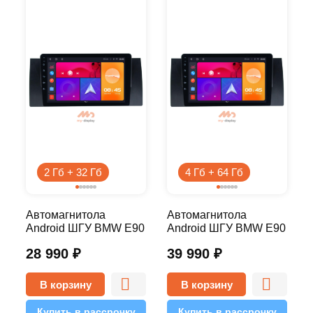
2 Гб + 32 Гб
4 Гб + 64 Гб
Автомагнитола
Автомагнитола
Android ШГУ BMW E90
Android ШГУ BMW E90
2000-2006 9 дюймов -
2000-2006 9 дюймов -
28 990
₽
39 990
₽
10.1 2/32 Simple
10.1 4/64 Pro
В корзину
В корзину
Купить в рассрочку
Купить в рассрочку