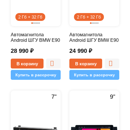
2 Гб + 32 Гб
2 Гб + 32 Гб
Автомагнитола
Автомагнитола
Android ШГУ BMW E90
Android ШГУ BMW E90
2000-2006 7 дюймов -
2000-2006 7 дюймов -
28 990
₽
24 990
₽
10.1 2/32 Pro
10.1 2/32 Simple
В корзину
В корзину
Купить в рассрочку
Купить в рассрочку
7"
9"