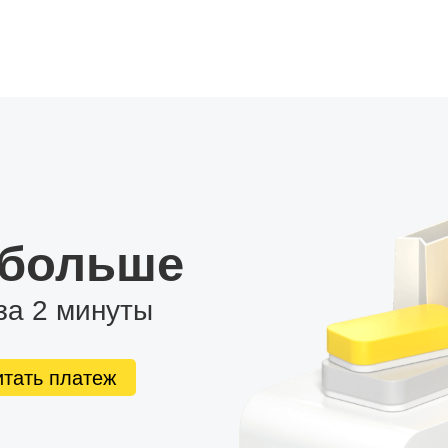
 больше
за 2 минуты
итать платеж