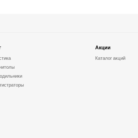
г
Акции
стика
Каталог акций
нитолы
одильники
гистраторы