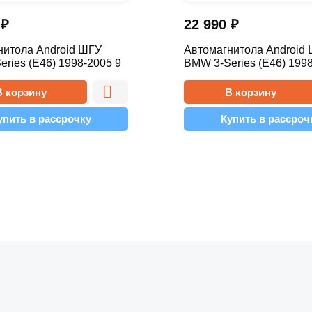
0
₽
22 990
₽
нитола Android ШГУ
Автомагнитола Android
ries (E46) 1998-2005 9
BMW 3-Series (E46) 1998
 10.1 4/64 Pro
дюймов - 9.1 1/16 Simple
В корзину
В корзину
упить в рассрочку
Купить в рассроч