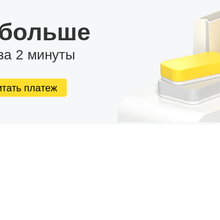
 больше
за 2 минуты
итать платеж