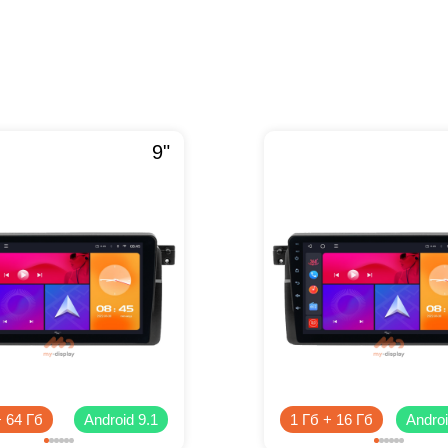
9"
+ 64 Гб
Android 9.1
1 Гб + 16 Гб
Androi