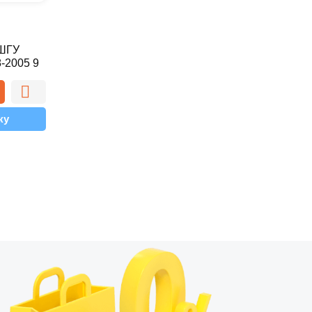
 ШГУ
-2005 9
ку