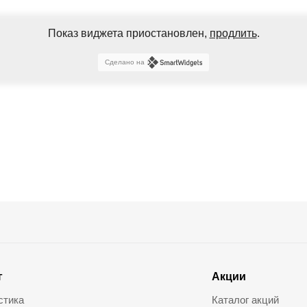
Показ виджета приостановлен,
продлить
.
Сделано на
г
Акции
стика
Каталог акций