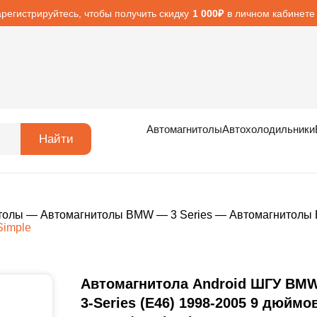
арегистрируйтесь, чтобы получить скидку
в личном кабинете
1 000₽
Автомагнитолы
Автохолодильники
Найти
толы
—
Автомагнитолы BMW
—
3 Series
—
Автомагнитолы 
Simple
Автомагнитола Android ШГУ BM
3-Series (E46) 1998-2005 9 дюймо