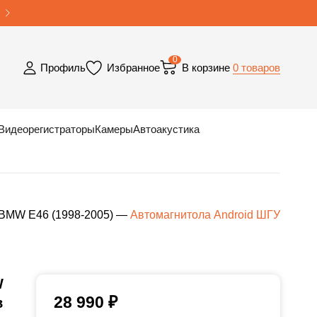
0
0 товаров
Профиль
Избранное
В корзине
Видеорегистраторы
Камеры
Автоакустика
BMW E46 (1998-2005)
—
Автомагнитола Android ШГУ
W
28 990
₽
в