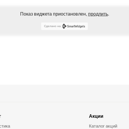
Показ виджета приостановлен,
продлить
.
Сделано на
г
Акции
стика
Каталог акций