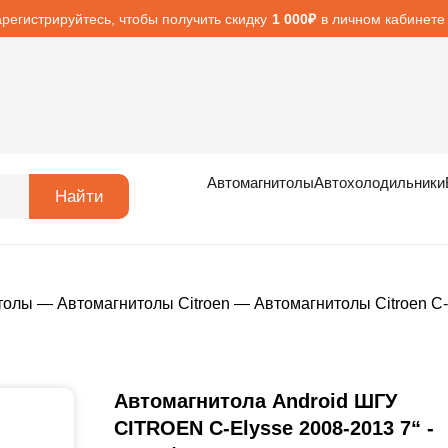
арегистрируйтесь, чтобы получить скидку
в личном кабинете
1 000₽
Автомагнитолы
Автохолодильники
Найти
толы
—
Автомагнитолы Citroen
—
Автомагнитолы Citroen C-
Автомагнитола Android ШГУ
CITROEN C-Elysse 2008-2013 7“ -