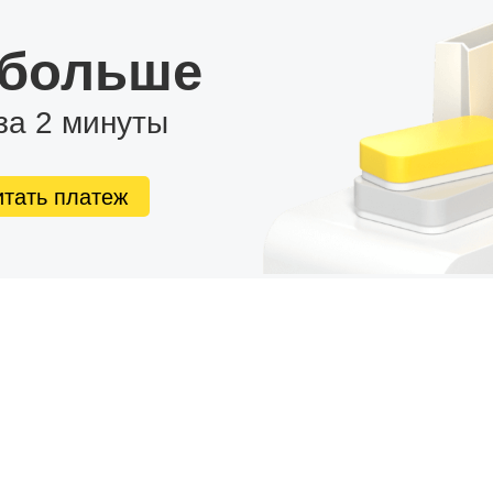
 больше
за 2 минуты
итать платеж