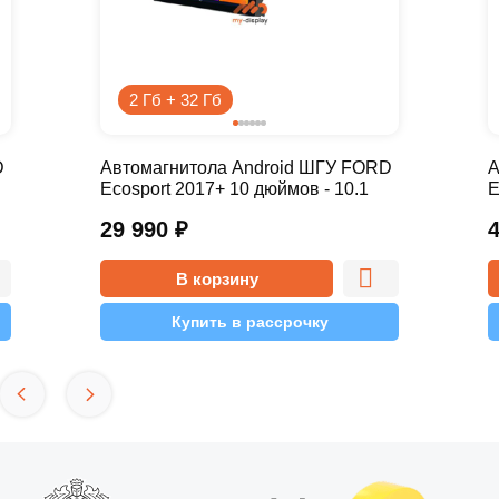
2 Гб + 32 Гб
D
Автомагнитола Android ШГУ FORD
А
Ecosport 2017+ 10 дюймов - 10.1
E
2/32 Simple
4
29 990
₽
В корзину
Купить в рассрочку