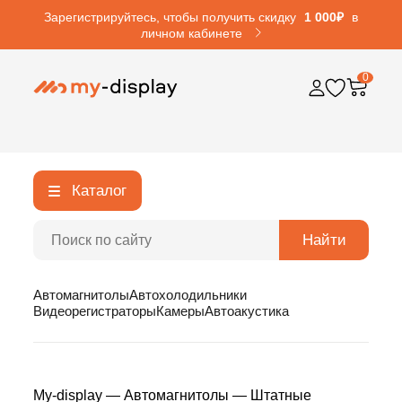
Зарегистрируйтесь, чтобы получить скидку
1 000₽
в
личном кабинете
0
Каталог
Найти
Автомагнитолы
Автохолодильники
Видеорегистраторы
Камеры
Автоакустика
My-display
—
Автомагнитолы
—
Штатные