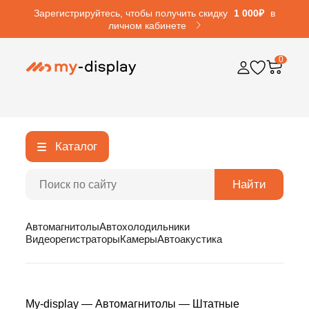
Зарегистрируйтесь, чтобы получить скидку
1 000₽
в
личном кабинете
0
Каталог
Найти
Автомагнитолы
Автохолодильники
Видеорегистраторы
Камеры
Автоакустика
My-display
—
Автомагнитолы
—
Штатные