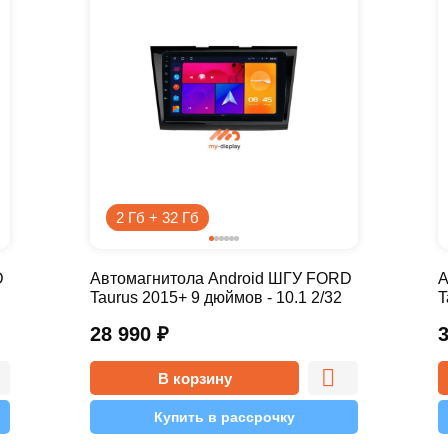
2 Гб + 32 Гб
D
Автомагнитола Android ШГУ FORD
А
Taurus 2015+ 9 дюймов - 10.1 2/32
T
Simple
P
28 990
₽
В корзину
Купить в рассрочку