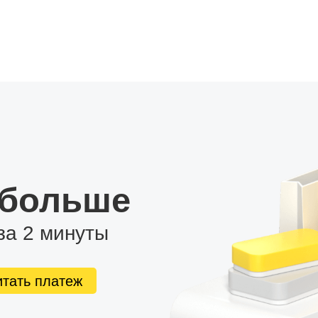
 больше
за 2 минуты
итать платеж