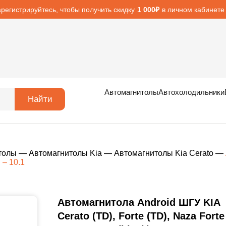
арегистрируйтесь, чтобы получить скидку
в личном кабинете
1 000₽
Автомагнитолы
Автохолодильники
Найти
толы
—
Автомагнитолы Kia
—
Автомагнитолы Kia Cerato
—
 – 10.1
Автомагнитола Android ШГУ KIA
Cerato (TD), Forte (TD), Naza Forte