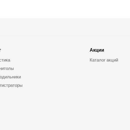
г
Акции
стика
Каталог акций
нитолы
одильники
гистраторы