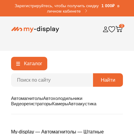
Зарегистрируйтесь, чтобы получить скидку
1 000₽
в
личном кабинете
0
Каталог
Найти
Автомагнитолы
Автохолодильники
Видеорегистраторы
Камеры
Автоакустика
My-display
—
Автомагнитолы
—
Штатные