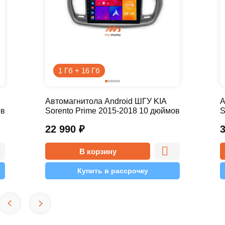
1 Гб + 16 Гб
Автомагнитола Android ШГУ KIA
А
ов
Sorento Prime 2015-2018 10 дюймов
S
- 9.1 1/16 Simple
-
22 990
₽
В корзину
Купить в рассрочку