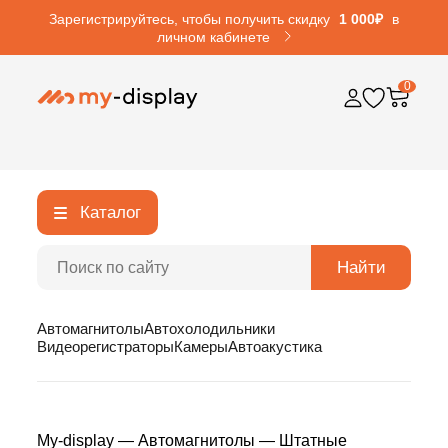
Зарегистрируйтесь, чтобы получить скидку
1 000₽
в
личном кабинете
0
Каталог
Найти
Автомагнитолы
Автохолодильники
Видеорегистраторы
Камеры
Автоакустика
My-display
—
Автомагнитолы
—
Штатные