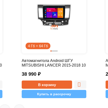
4 Гб + 64 Гб
Автомагнитола Android ШГУ
А
0
MITSUBISHI LANCER 2015-2018 10
M
дюймов - 10.1 4/64 Pro
д
38 990
₽
В корзину
Купить в рассрочку