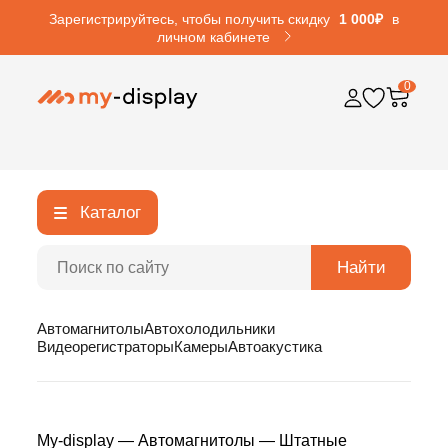
Зарегистрируйтесь, чтобы получить скидку
1 000₽
в
личном кабинете
0
Каталог
Найти
Автомагнитолы
Автохолодильники
Видеорегистраторы
Камеры
Автоакустика
My-display
—
Автомагнитолы
—
Штатные