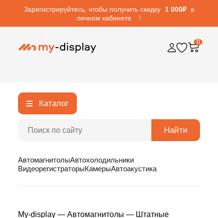
Зарегистрируйтесь, чтобы получить скидку
1 000₽
в
личном кабинете
0
Каталог
Найти
Автомагнитолы
Автохолодильники
Видеорегистраторы
Камеры
Автоакустика
My-display
—
Автомагнитолы
—
Штатные