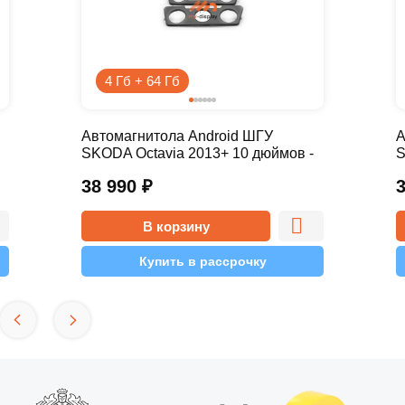
4 Гб + 64 Гб
Автомагнитола Android ШГУ
А
SKODA Octavia 2013+ 10 дюймов -
S
10.1 4/64 Pro
1
38 990
₽
В корзину
Купить в рассрочку