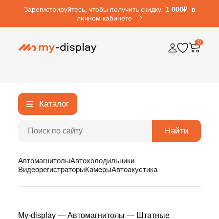
Зарегистрируйтесь, чтобы получить скидку
1 000₽
в
личном кабинете
0
Каталог
Найти
Автомагнитолы
Автохолодильники
Видеорегистраторы
Камеры
Автоакустика
My-display
—
Автомагнитолы
—
Штатные