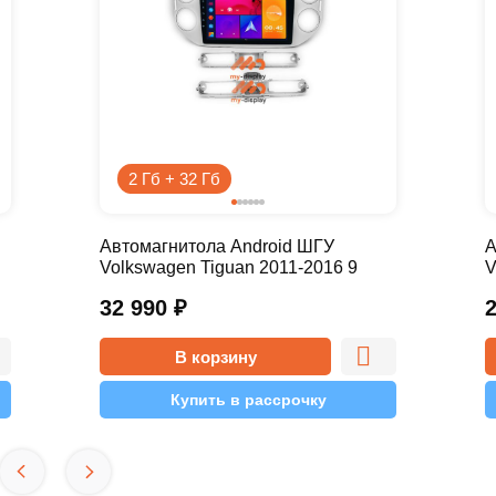
2 Гб + 32 Гб
Автомагнитола Android ШГУ
А
Volkswagen Tiguan 2011-2016 9
V
дюймов - 10.1 2/32 Pro
д
32 990
₽
В корзину
Купить в рассрочку