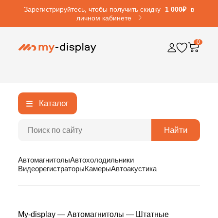
Зарегистрируйтесь, чтобы получить скидку
1 000₽
в
личном кабинете
0
Каталог
Найти
Автомагнитолы
Автохолодильники
Видеорегистраторы
Камеры
Автоакустика
My-display
—
Автомагнитолы
—
Штатные