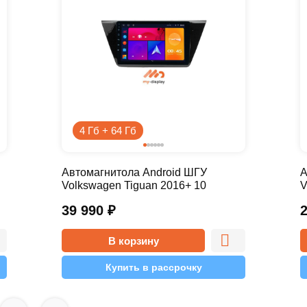
4 Гб + 64 Гб
Автомагнитола Android ШГУ
А
Volkswagen Tiguan 2016+ 10
V
дюймов - 10.1 4/64 Pro
д
39 990
₽
В корзину
Купить в рассрочку