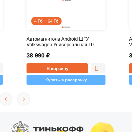
4 Гб + 64 Гб
Автомагнитола Android ШГУ
А
Volkswagen Универсальная 10
V
дюймов - 10.1 4/64 Pro
д
38 990
₽
В корзину
Купить в рассрочку