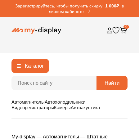
Зарегистрируйтесь, чтобы получить скидку
1 000₽
в
личном кабинете
0
Каталог
Найти
Автомагнитолы
Автохолодильники
Видеорегистраторы
Камеры
Автоакустика
My-display
—
Автомагнитолы
—
Штатные