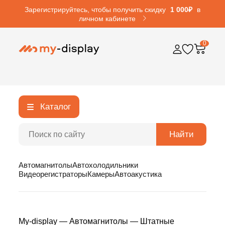
Зарегистрируйтесь, чтобы получить скидку
1 000₽
в
личном кабинете
0
Каталог
Найти
Автомагнитолы
Автохолодильники
Видеорегистраторы
Камеры
Автоакустика
My-display
—
Автомагнитолы
—
Штатные