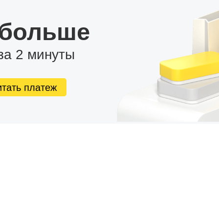
 больше
за 2 минуты
итать платеж