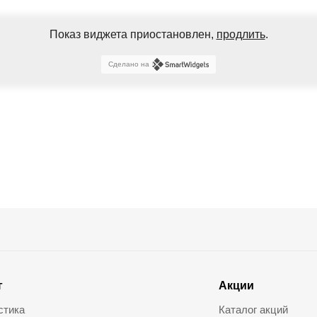
Показ виджета приостановлен,
продлить
.
Сделано на
г
Акции
стика
Каталог акций