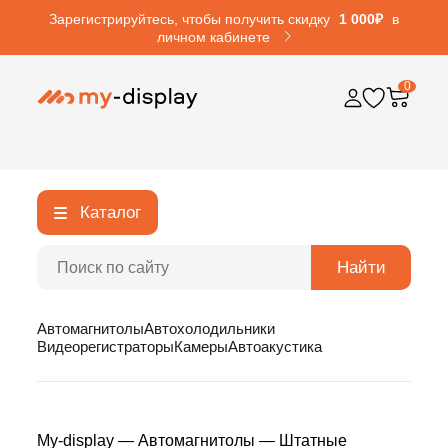
Зарегистрируйтесь, чтобы получить скидку
1 000₽
в
личном кабинете
0
Каталог
Найти
Автомагнитолы
Автохолодильники
Видеорегистраторы
Камеры
Автоакустика
My-display
—
Автомагнитолы
—
Штатные