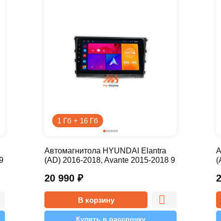
1 Гб + 16 Гб
Автомагнитола HYUNDAI Elantra
А
9
(AD) 2016-2018, Avante 2015-2018 9
(
дюймов - 9.1 1/16 Simple
д
20 990
₽
В корзину
Купить в рассрочку