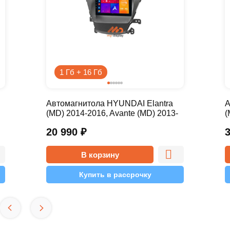
1 Гб + 16 Гб
Автомагнитола HYUNDAI Elantra
А
(MD) 2014-2016, Avante (MD) 2013-
(
2015 9 дюймов - 9.1 1/16 Simple
2
20 990
₽
В корзину
Купить в рассрочку