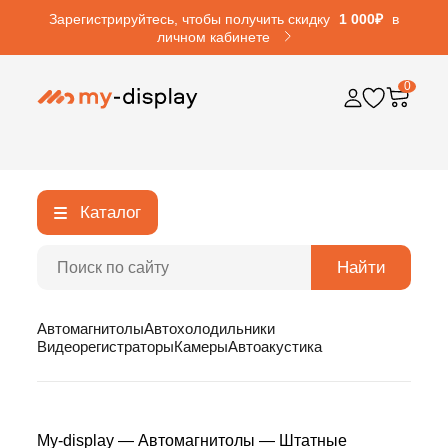
Зарегистрируйтесь, чтобы получить скидку
1 000₽
в
личном кабинете
0
Каталог
Найти
Автомагнитолы
Автохолодильники
Видеорегистраторы
Камеры
Автоакустика
My-display
—
Автомагнитолы
—
Штатные