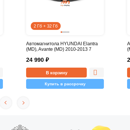
2 Гб + 32 Гб
Автомагнитола HYUNDAI Elantra
А
(MD), Avante (MD) 2010-2013 7
(
дюймов - 10.1 2/32 Simple
д
24 990
₽
В корзину
Купить в рассрочку