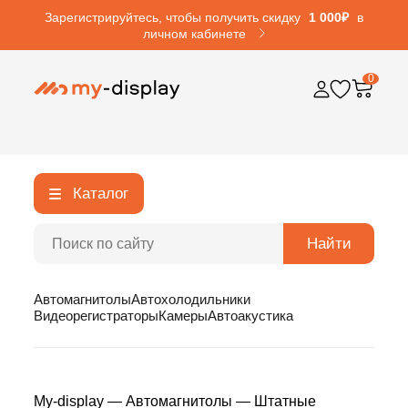
Зарегистрируйтесь, чтобы получить скидку
1 000₽
в
личном кабинете
0
Каталог
Найти
Автомагнитолы
Автохолодильники
Видеорегистраторы
Камеры
Автоакустика
My-display
—
Автомагнитолы
—
Штатные