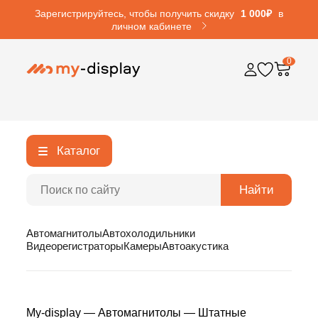
Зарегистрируйтесь, чтобы получить скидку
1 000₽
в
личном кабинете
0
Каталог
Найти
Автомагнитолы
Автохолодильники
Видеорегистраторы
Камеры
Автоакустика
My-display
—
Автомагнитолы
—
Штатные