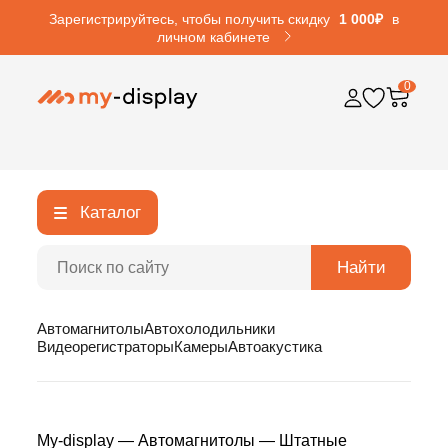
Зарегистрируйтесь, чтобы получить скидку
1 000₽
в
личном кабинете
0
Каталог
Найти
Автомагнитолы
Автохолодильники
Видеорегистраторы
Камеры
Автоакустика
My-display
—
Автомагнитолы
—
Штатные