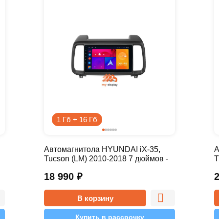
1 Гб + 16 Гб
Автомагнитола HYUNDAI iX-35,
А
Tucson (LM) 2010-2018 7 дюймов -
T
9.1 1/16 Simple
1
18 990
₽
В корзину
Купить в рассрочку