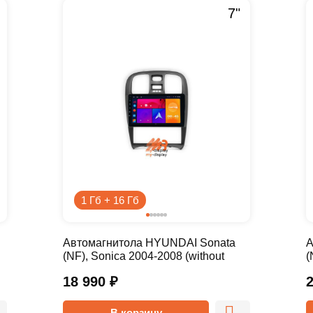
7"
1 Гб + 16 Гб
Автомагнитола HYUNDAI Sonata
А
(NF), Sonica 2004-2008 (without
(
SRS) 7 дюймов - 9.1 1/16 Simple
S
18 990
₽
В корзину