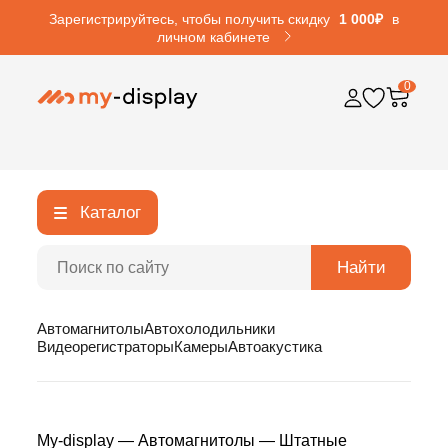
Зарегистрируйтесь, чтобы получить скидку
1 000₽
в
личном кабинете
0
Каталог
Найти
Автомагнитолы
Автохолодильники
Видеорегистраторы
Камеры
Автоакустика
My-display
—
Автомагнитолы
—
Штатные