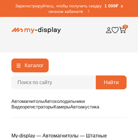
Зарегистрируйтесь, чтобы получить скидку
1 000₽
в
личном кабинете
0
Каталог
Найти
Автомагнитолы
Автохолодильники
Видеорегистраторы
Камеры
Автоакустика
My-display
—
Автомагнитолы
—
Штатные