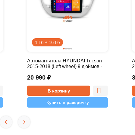
1 Гб + 16 Гб
Автомагнитола HYUNDAI Tucson
А
2015-2018 (Left wheel) 9 дюймов -
2
9.1 1/16 Simple
1
20 990
₽
В корзину
Купить в рассрочку