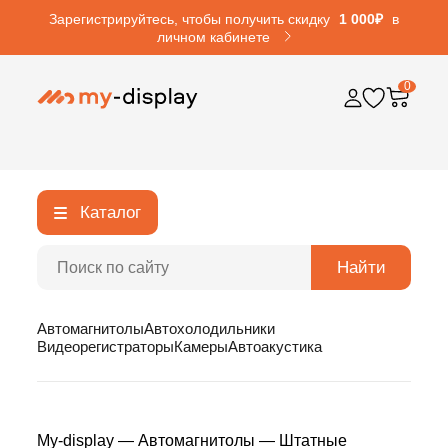
Зарегистрируйтесь, чтобы получить скидку
1 000₽
в
личном кабинете
0
Каталог
Найти
Автомагнитолы
Автохолодильники
Видеорегистраторы
Камеры
Автоакустика
My-display
—
Автомагнитолы
—
Штатные