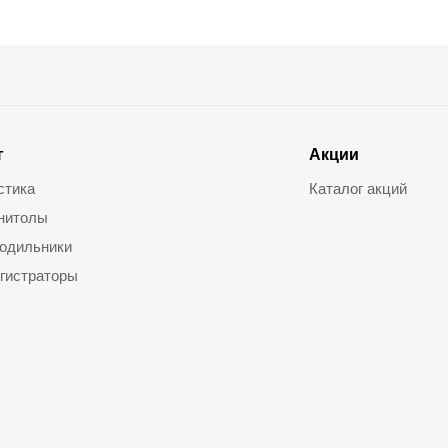
г
Акции
стика
Каталог акций
нитолы
одильники
гистраторы