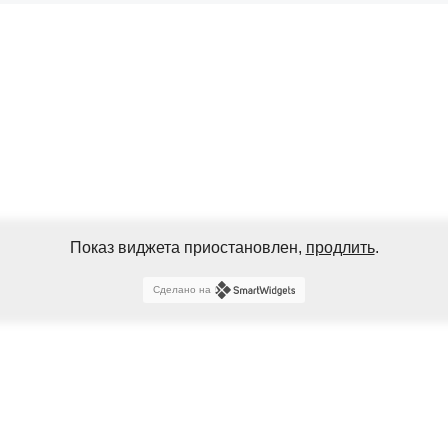
Показ виджета приостановлен,
продлить
.
Сделано на