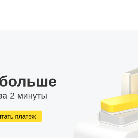
 больше
за 2 минуты
итать платеж