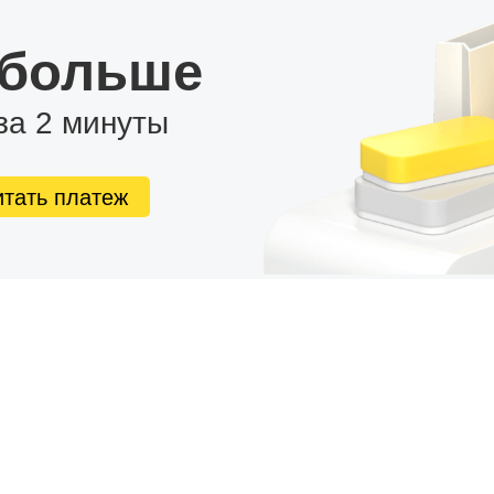
 больше
за 2 минуты
итать платеж