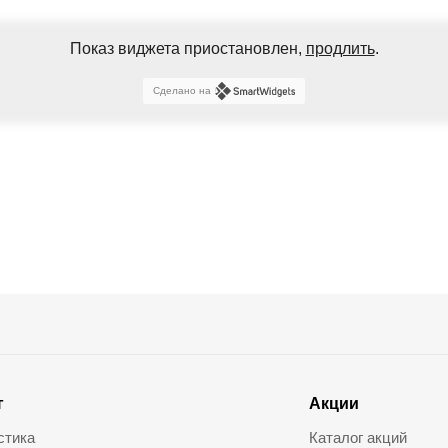
Показ виджета приостановлен,
продлить
.
Сделано на
г
Акции
стика
Каталог акций