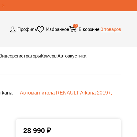
0
0 товаров
Профиль
Избранное
В корзине
Видеорегистраторы
Камеры
Автоакустика
rkana
—
Автомагнитола RENAULT Arkana 2019+;
28 990
₽