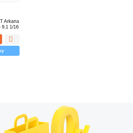
T Arkana
 9.1 1/16
ку