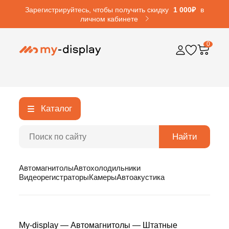
Зарегистрируйтесь, чтобы получить скидку
1 000₽
в
личном кабинете
0
Каталог
Найти
Автомагнитолы
Автохолодильники
Видеорегистраторы
Камеры
Автоакустика
My-display
—
Автомагнитолы
—
Штатные