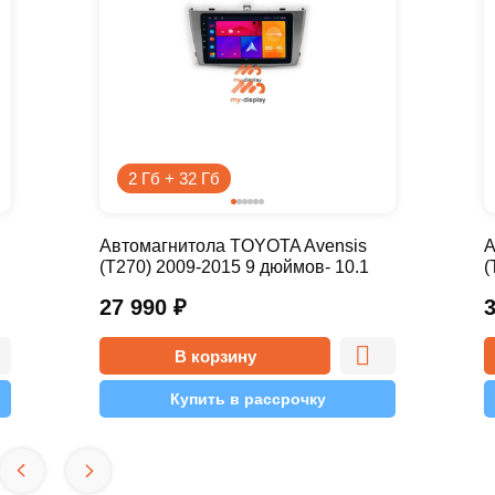
2 Гб + 32 Гб
Автомагнитола TOYOTA Avensis
А
(T270) 2009-2015 9 дюймов- 10.1
(
2/32 Simple
4
27 990
₽
В корзину
Купить в рассрочку