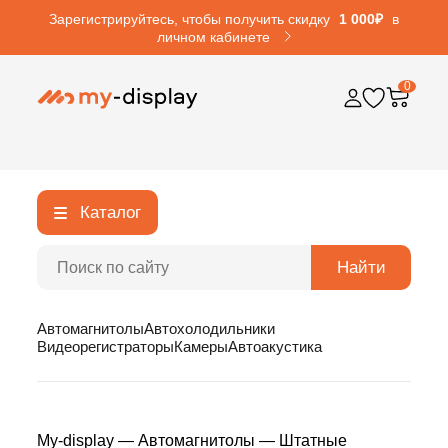
Зарегистрируйтесь, чтобы получить скидку
1 000₽
в
личном кабинете
0
Каталог
Найти
Автомагнитолы
Автохолодильники
Видеорегистраторы
Камеры
Автоакустика
My-display
—
Автомагнитолы
—
Штатные