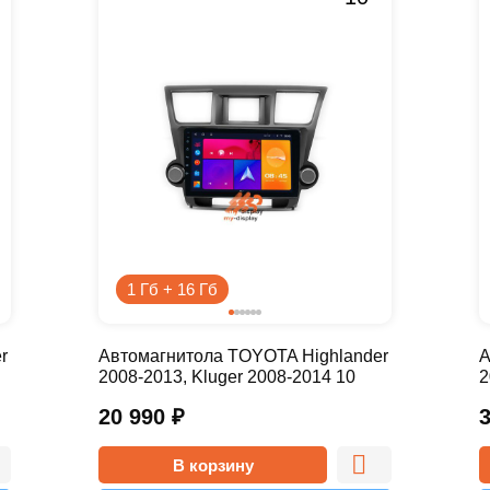
1 Гб + 16 Гб
r
Автомагнитола TOYOTA Highlander
А
2008-2013, Kluger 2008-2014 10
2
дюймов - 9.1 1/16 Simple
д
20 990
₽
В корзину