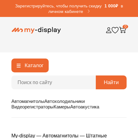
Зарегистрируйтесь, чтобы получить скидку
1 000₽
в
личном кабинете
0
Каталог
Найти
Автомагнитолы
Автохолодильники
Видеорегистраторы
Камеры
Автоакустика
My-display
—
Автомагнитолы
—
Штатные