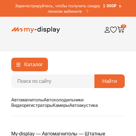
Зарегистрируйтесь, чтобы получить скидку
1 000₽
в
личном кабинете
0
Каталог
Найти
Автомагнитолы
Автохолодильники
Видеорегистраторы
Камеры
Автоакустика
My-display
—
Автомагнитолы
—
Штатные