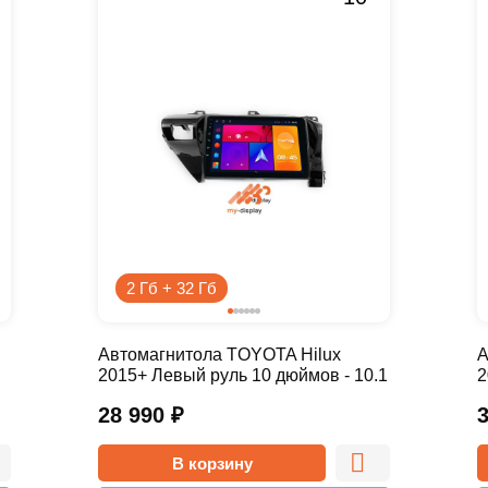
2 Гб + 32 Гб
Автомагнитола TOYOTA Hilux
А
2015+ Левый руль 10 дюймов - 10.1
2
2/32 Simple
4
28 990
₽
В корзину