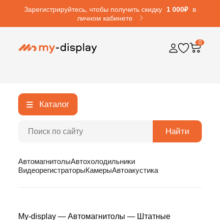
Зарегистрируйтесь, чтобы получить скидку
1 000₽
в
личном кабинете
0
Каталог
Найти
Автомагнитолы
Автохолодильники
Видеорегистраторы
Камеры
Автоакустика
My-display
—
Автомагнитолы
—
Штатные