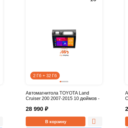
2 Гб + 32 Гб
Автомагнитола TOYOTA Land
А
Cruiser 200 2007-2015 10 дюймов -
C
10.1 2/32 Simple
9
28 990
₽
В корзину