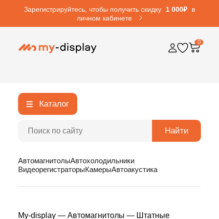
Зарегистрируйтесь, чтобы получить скидку
1 000₽
в
личном кабинете
0
Каталог
Найти
Автомагнитолы
Автохолодильники
Видеорегистраторы
Камеры
Автоакустика
My-display
—
Автомагнитолы
—
Штатные