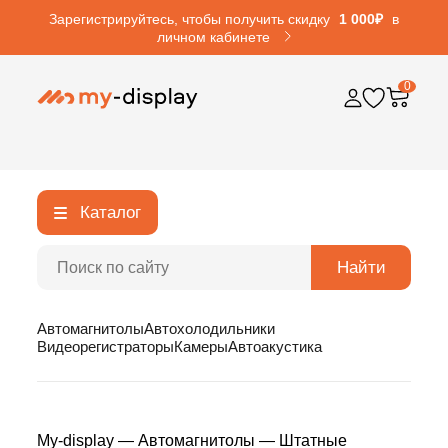
Зарегистрируйтесь, чтобы получить скидку
1 000₽
в
личном кабинете
0
Каталог
Найти
Автомагнитолы
Автохолодильники
Видеорегистраторы
Камеры
Автоакустика
My-display
—
Автомагнитолы
—
Штатные