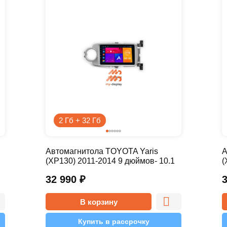
2 Гб + 32 Гб
Автомагнитола TOYOTA Yaris
А
(XP130) 2011-2014 9 дюймов- 10.1
(
2/32 Pro
4
32 990
₽
В корзину
Купить в рассрочку