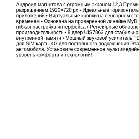
Андроид-магнитола с огромным экраном 12,3 Премиу
разрешением 1920×720 px • Идеальные горизонтал
приложений • Виртуальные кнопки на сенсорном сте
временем • Основана на проверенной линейке MyDi
гибкая настройка интерфейса • Регулярные обновл
производительность • 8 ядер UIS7862 для стабильно
внутренней памяти • Мощный звуковой усилитель TDA7
для SIM-карты 4G для постоянного подключения Эт
автомобиля. Установите современное мультимедийн
уровень комфорта и технологий!