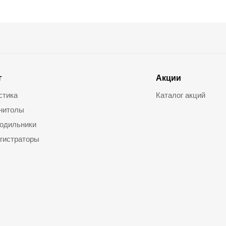
г
Акции
стика
Каталог акций
нитолы
одильники
гистраторы