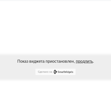
Показ виджета приостановлен,
продлить
.
Сделано на