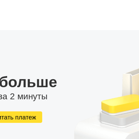
 больше
за 2 минуты
итать платеж