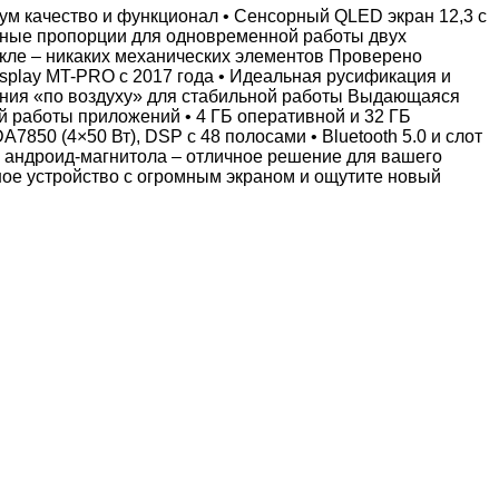
м качество и функционал • Сенсорный QLED экран 12,3 с
ьные пропорции для одновременной работы двух
кле – никаких механических элементов Проверено
splay MT-PRO с 2017 года • Идеальная русификация и
ения «по воздуху» для стабильной работы Выдающаяся
й работы приложений • 4 ГБ оперативной и 32 ГБ
850 (4×50 Вт), DSP с 48 полосами • Bluetooth 5.0 и слот
а андроид-магнитола – отличное решение для вашего
ое устройство с огромным экраном и ощутите новый