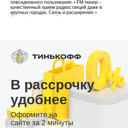
повседневного пользования. • FM-тюнер –
качественный прием радиостанций даже в
крупных городах. Связь и расширения: •
Bluetooth – подключайтесь к смартфону,
слушайте музыку и пользуйтесь громкой
связью в автомобиле. • Wi-Fi – используйте
смартфон как точку доступа для интернета. • 2
USB-разъема – воспроизведение
музыкальных и видеофайлов с накопителей,
подключение дополнительных устройств. •
Поддержка подключения камеры заднего вида,
видеорегистратора или внешнего усилителя, а
также выбор тем оформления рабочего стола.
Андроид-магнитола LC2/32 – надежный и
доступный выбор для тех, кто ценит качество,
функциональность и современный дизайн в
В рассрочку
автомобильной электронике.
удобнее
Оформите на
сайте за 2 минуты