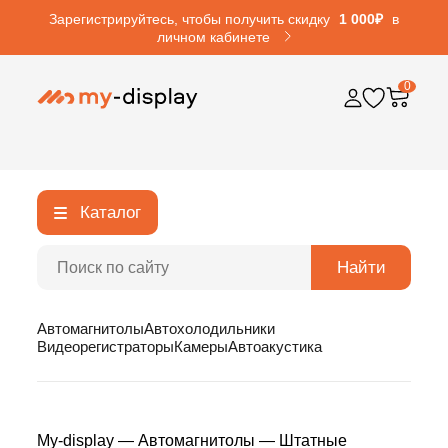
Зарегистрируйтесь, чтобы получить скидку
1 000₽
в
личном кабинете
0
Каталог
Найти
Автомагнитолы
Автохолодильники
Видеорегистраторы
Камеры
Автоакустика
My-display
—
Автомагнитолы
—
Штатные