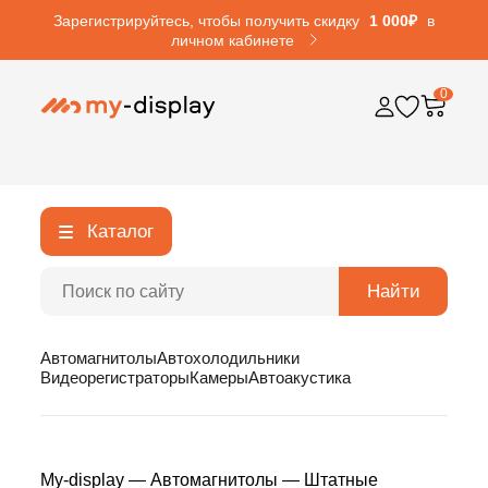
Зарегистрируйтесь, чтобы получить скидку
1 000₽
в
личном кабинете
0
Каталог
Найти
Автомагнитолы
Автохолодильники
Видеорегистраторы
Камеры
Автоакустика
My-display
—
Автомагнитолы
—
Штатные