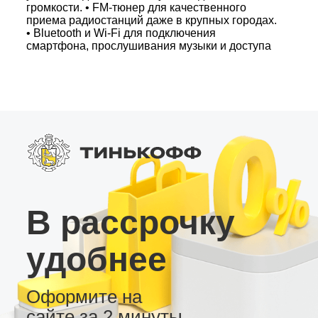
громкости. • FM-тюнер для качественного
приема радиостанций даже в крупных городах.
• Bluetooth и Wi-Fi для подключения
смартфона, прослушивания музыки и доступа
в интернет. • 2 USB-разъема для
мультимедийных файлов и подключения
дополнительных устройств. Дополнительные
функции: • Поддержка подключения задней
камеры, видеорегистратора и внешнего
усилителя. • Широкий выбор тем оформления
рабочего стола для индивидуальной настройки
интерфейса. Выбирайте магнитолу LC2/32 для
оптимального соотношения цены и качества –
идеальное решение для современных
автомобилистов!
В рассрочку
удобнее
Оформите на
сайте за 2 минуты