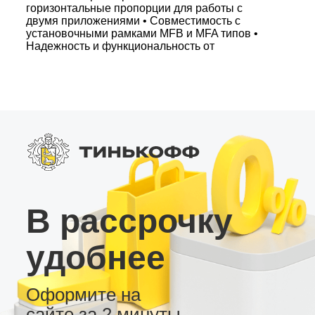
горизонтальные пропорции для работы с
двумя приложениями • Совместимость с
установочными рамками MFB и MFA типов •
Надежность и функциональность от
проверенной линейки MyDisplay KS-QR-4/32
Идеально подходит для автомобилей Hyundai,
Kia, Toyota, Mazda и других моделей с верхней
панелью. Android магнитола – инновационное
мультимедийное устройство, которое
объединяет высокотехнологичные решения и
стильный дизайн для вашего авто.
В рассрочку
удобнее
Оформите на
сайте за 2 минуты