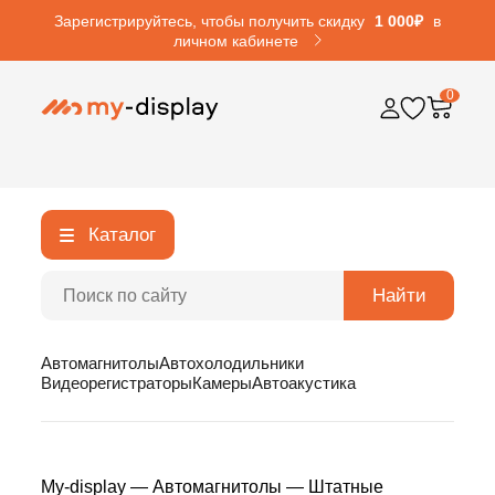
Зарегистрируйтесь, чтобы получить скидку
1 000₽
в
личном кабинете
0
Каталог
Найти
Автомагнитолы
Автохолодильники
Видеорегистраторы
Камеры
Автоакустика
My-display
—
Автомагнитолы
—
Штатные