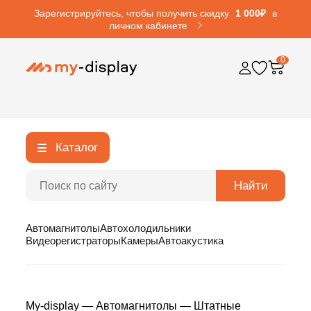
Зарегистрируйтесь, чтобы получить скидку
1 000₽
в
личном кабинете
0
Каталог
Найти
Автомагнитолы
Автохолодильники
Видеорегистраторы
Камеры
Автоакустика
My-display
—
Автомагнитолы
—
Штатные