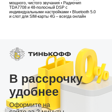
мощного, чистого звучания • Радиочип
TDA7708 и 48‑полосный DSP с
индивидуальными настройками • Bluetooth 5.0
и слот для SIM‑карты 4G – всегда онлайн
ПРОГРАММНОЕ ОБЕСПЕЧЕНИЕ: •
Интуитивный интерфейс с виртуальными
кнопками на экране • Идеальная русификация,
несколько вариантов рабочего стола •
Регулярные обновления «по воздуху» для
улучшения функционала Эта
андроид‑магнитола – проверенное
технологическое решение для вашего
автомобиля!
В рассрочку
удобнее
Оформите на
сайте за 2 минуты