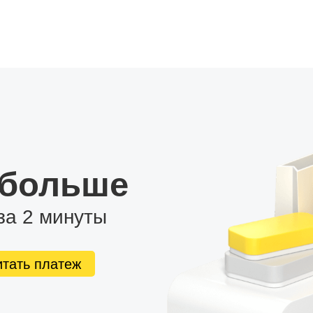
 больше
за 2 минуты
итать платеж