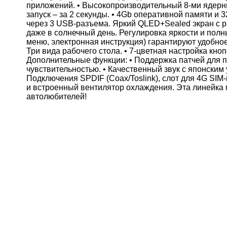
приложений. • Высокопроизводительный 8-ми ядерны
запуск – за 2 секунды. • 4Gb оперативной памяти 
через 3 USB-разъема. Яркий QLED+Sealed экран с 
даже в солнечный день. Регулировка яркости и пол
меню, электронная инструкция) гарантируют удобное
Три вида рабочего стола. • 7-цветная настройка кн
Дополнительные функции: • Поддержка патчей для п
чувствительностью. • Качественный звук с японски
Подключения SPDIF (Coax/Toslink), слот для 4G SIM
и встроенный вентилятор охлаждения. Эта линейка
автолюбителей!