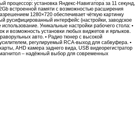
й процессор: установка Яндекс-Навигатора за 11 секунд,
и 32Gb встроенной памяти с возможностью расширения
разрешением 1280×720 обеспечивает чёткую картинку
ный русифицированный интерфейс (настройки, заводское
 использование. Уникальные настройки рабочего стола: •
опок и возможность установки любых виджетов и ярлыков.
раворульных авто. • Радио тюнер с высокой
м усилителем, регулируемый RCA-выход для сабвуфера. •
-карты, AHD камера заднего вида, USB видеорегистратор
 магнитол – надёжный выбор для современных