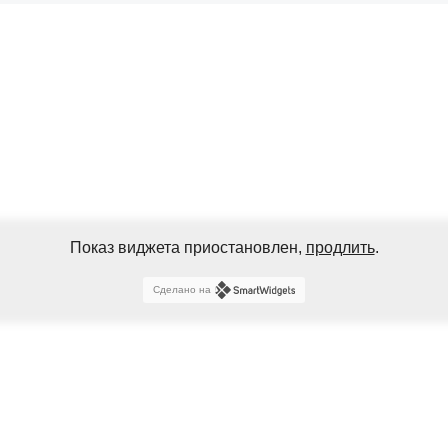
Показ виджета приостановлен,
продлить
.
Сделано на