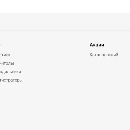
г
Акции
стика
Каталог акций
нитолы
одильники
гистраторы