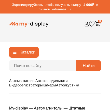
Зарегистрируйтесь, чтобы получить скидку
1 000₽
в
личном кабинете
0
Каталог
Найти
Автомагнитолы
Автохолодильники
Видеорегистраторы
Камеры
Автоакустика
My-display
—
Автомагнитолы
—
Штатные