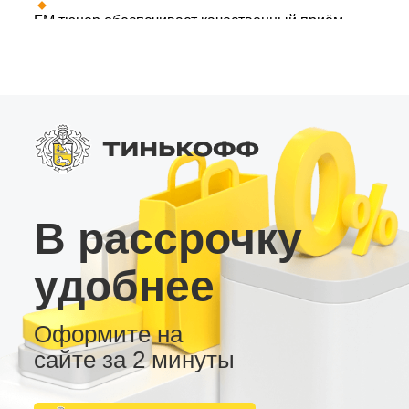
FM тюнер обеспечивает качественный приём
радиостанций даже в густонаселённых
городах.
Поддержка Bluetooth и Wi-Fi даёт возможность
подключения смартфона и доступа в интернет.
2 USB разъёма позволяют воспроизводить
файлы с накопителей и подключать
дополнительные устройства.
Система поддерживает камеру заднего вида,
видеорегистратор и внешний усилитель, а
В рассрочку
также предлагает большой выбор тем
оформления рабочего стола. Эта магнитола —
надежное, функциональное и экономичное
удобнее
решение для автомобилистов, ищущих
качественную андроид-магнитолу.
Оформите на
сайте за 2 минуты