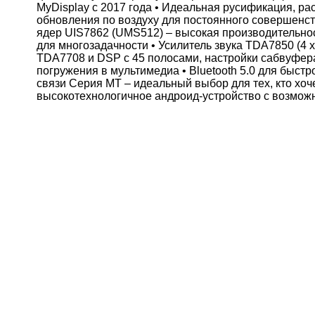
MyDisplay с 2017 года • Идеальная русификация, р
обновления по воздуху для постоянного совершенст
ядер UIS7862 (UMS512) – высокая производительнос
для многозадачности • Усилитель звука TDA7850 (4 x
TDA7708 и DSP с 45 полосами, настройки сабвуфера
погружения в мультимедиа • Bluetooth 5.0 для быстр
связи Серия MT – идеальный выбор для тех, кто хоч
высокотехнологичное андроид-устройство с возмож