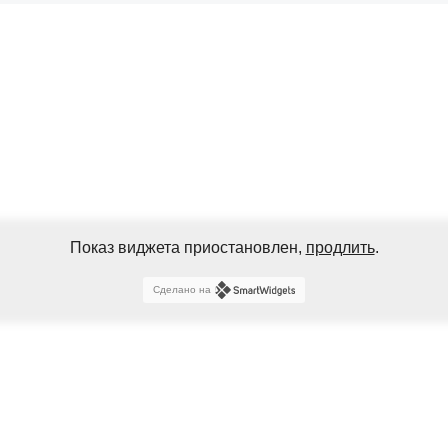
Показ виджета приостановлен,
продлить
.
Сделано на