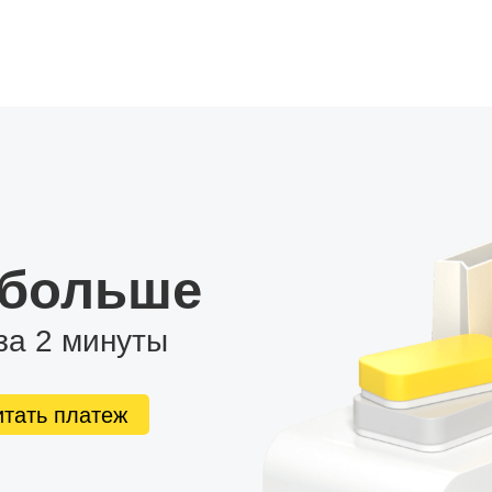
 больше
за 2 минуты
итать платеж