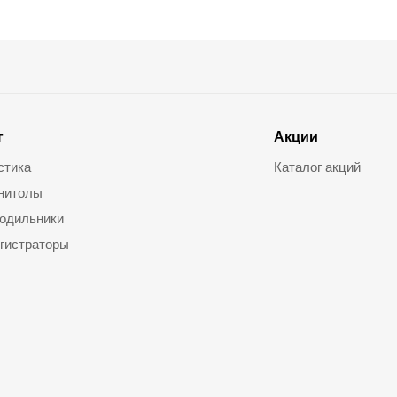
г
Акции
стика
Каталог акций
нитолы
одильники
гистраторы