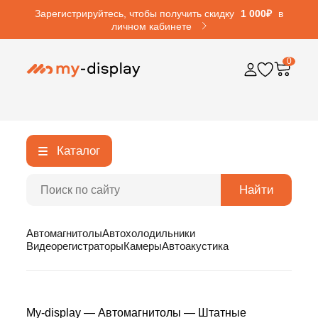
Зарегистрируйтесь, чтобы получить скидку
1 000₽
в
личном кабинете
0
Каталог
Найти
Автомагнитолы
Автохолодильники
Видеорегистраторы
Камеры
Автоакустика
My-display
—
Автомагнитолы
—
Штатные