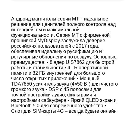
Андроид магнитолы серии MT – идеальное
решение для ценителей полного контроля над
интерфейсом и максимальной
функциональности. Серия MT с фирменной
прошивкой MyDisplay заслужила доверие
российских пользователей с 2017 года,
обеспечивая идеальную русификацию и
регулярные обновления по воздуху. Основные
преимущества: • 8 ядер UIS7862 для быстрой
работы и стабильности • 4 ГБ оперативной
памяти и 32 ГБ внутренней для большого
числа открытых приложений • Мощный
TDA7850 усилитель звука (4×50 Вт) для чистого
громкого звука • DSP с 45 полосами для
точной настройки аудио, фильтрами и
настройками сабвуфера • Яркий QLED экран и
Bluetooth 5.0 для современного удобства •
Слот для SIM-карты 4G – всегда будьте онлайн
MT PRO расширяет возможности базовой
версии: быстрее устанавливает приложения,
поддерживает внешние процессоры и
подключение по оптике/ SPDIF. Выбирайте