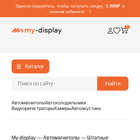
Зарегистрируйтесь, чтобы получить скидку
1 000₽
в
личном кабинете
0
Каталог
Найти
Автомагнитолы
Автохолодильники
Видеорегистраторы
Камеры
Автоакустика
My-display
—
Автомагнитолы
—
Штатные