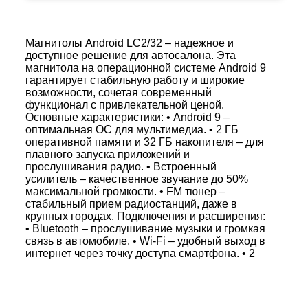
Магнитолы Android LC2/32 – надежное и
доступное решение для автосалона. Эта
магнитола на операционной системе Android 9
гарантирует стабильную работу и широкие
возможности, сочетая современный
функционал с привлекательной ценой.
Основные характеристики: • Android 9 –
оптимальная ОС для мультимедиа. • 2 ГБ
оперативной памяти и 32 ГБ накопителя – для
плавного запуска приложений и
прослушивания радио. • Встроенный
усилитель – качественное звучание до 50%
максимальной громкости. • FM тюнер –
стабильный прием радиостанций, даже в
крупных городах. Подключения и расширения:
• Bluetooth – прослушивание музыки и громкая
связь в автомобиле. • Wi-Fi – удобный выход в
интернет через точку доступа смартфона. • 2
USB-разъема – воспроизведение медиа-
контента с USB накопителей. • Поддержка
дополнительных устройств – камера заднего
вида, видеорегистратор и внешний усилитель