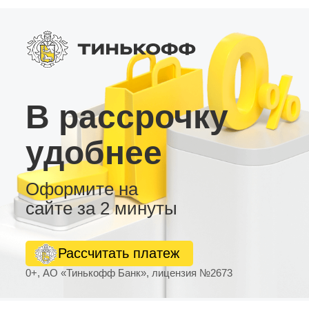
для динамиков. • Темы рабочего стола –
настройте интерфейс по своему вкусу.
Магнитола LC2/32 – идеальный выбор для
автолюбителей, ценящих функциональность и
доступную цену. Это универсальное
устройство станет отличным дополнением к
вашему автомобилю, обеспечив качественное
entertainment-решение.
В рассрочку
удобнее
Оформите на
сайте за 2 минуты
Рассчитать платеж
0+, АО «Тинькофф Банк», лицензия №2673