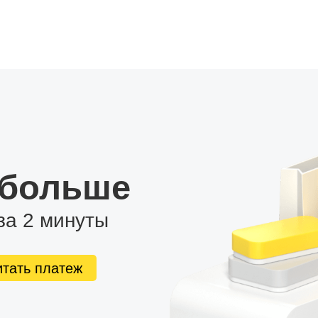
 больше
за 2 минуты
итать платеж