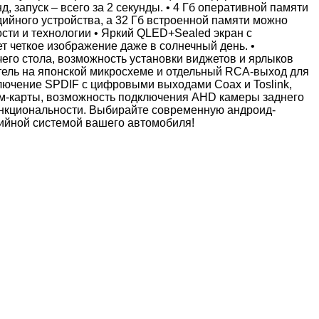
, запуск – всего за 2 секунды. • 4 Гб оперативной памяти
йного устройства, а 32 Гб встроенной памяти можно
ти и технологии • Яркий QLED+Sealed экран с
т четкое изображение даже в солнечный день. •
го стола, возможность установки виджетов и ярлыков
итель на японской микросхеме и отдельный RCA-выход для
ключение SPDIF с цифровыми выходами Coax и Toslink,
им-карты, возможность подключения AHD камеры заднего
ункциональности. Выбирайте современную андроид-
ийной системой вашего автомобиля!