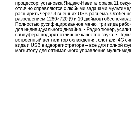
процессор: установка Яндекс-Навигатора за 11 секунд
отлично справляются с любыми задачами мультимеди
расширить через 3 внешних USB-разъема. Особеннос
разрешением 1280×720 (9 и 10 дюймов) обеспечивае
Полностью русифицированное меню, три вида рабоче
для индивидуального дизайна. • Радио тюнер, усил
сабвуфера подарят отличное качество звука. • Под
встроенный вентилятор охлаждения, слот для 4G с
вида и USB видеорегистратора – всё для полной ф
магнитолу для оптимального управления мультимед