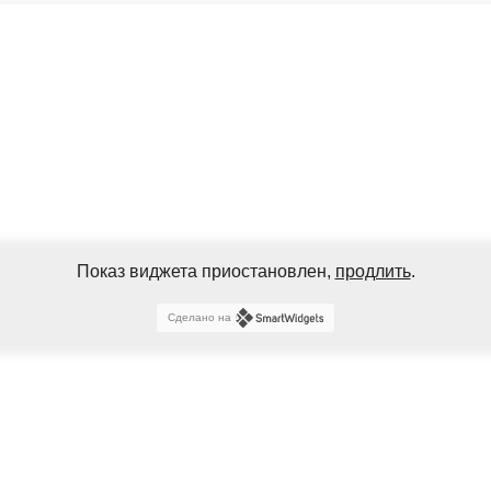
Показ виджета приостановлен,
продлить
.
Сделано на