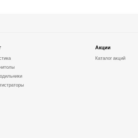
г
Акции
стика
Каталог акций
нитолы
одильники
гистраторы