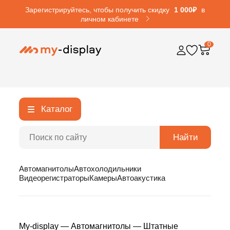
Зарегистрируйтесь, чтобы получить скидку
1 000₽
в
личном кабинете
0
Каталог
Найти
Автомагнитолы
Автохолодильники
Видеорегистраторы
Камеры
Автоакустика
My-display
—
Автомагнитолы
—
Штатные