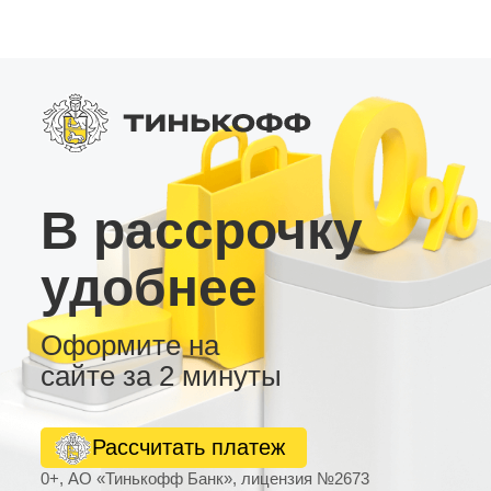
дополнительных устройств – камера заднего
вида, видеорегистратор и внешний усилитель
звука. • Темы рабочего стола для
персонализации интерфейса. Выбирая
магнитолу LC2/32, вы получаете качественное
устройство на Android, которое удовлетворит
даже требовательных пользователей. Это
идеальное сочетание цены, функциональности
и надежности для активного образа жизни.
В рассрочку
удобнее
Оформите на
сайте за 2 минуты
Рассчитать платеж
0+, АО «Тинькофф Банк», лицензия №2673