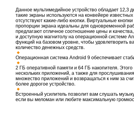
Данное мультимедийное устройство обладает 12,3
такие экраны используются на конвейере известны
отсутствуют какие-либо кнопки. Виртуальные кнопки
пропорции экрана идеальны для одновременной ра
предлагают отличное соотношение цены и качества,
и доступную магнитолу на операционной системе A
функций на базовом уровне, чтобы удовлетворить в
количество денежных средств.
Операционная система Android 9 обеспечивает стаб
2 ГБ оперативной памяти и 64 ГБ накопителя. Этого
нескольких приложений, а также для прослушивания
множество приложений и возвращаться к ним за счи
более дорогое устройство.
Встроенный усилитель позволит вам слушать музыку
если вы меломан или любите максимальную громкос
качественное и дорогое решение.
Встроенный FM тюнер обеспечит качественный прие
Bluetooth связь. Вы сможете слушать музыку со св
а также использовать громкую связь в автомобиле.