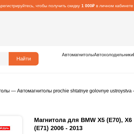
арегистрируйтесь, чтобы получить скидку
в личном кабинете
1 000₽
Автомагнитолы
Автохолодильники
Найти
толы
—
Автомагнитолы prochie shtatnye golovnye ustroystva
Магнитола для BMW X5 (E70), X6
(E71) 2006 - 2013