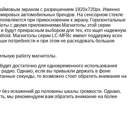
 дюймовым экраном с разрешением 1920x720px. Именно
х мировых автомобильных брендов. На сенсорном стекле
 появляются при прикосновении к экрану. Горизонтальные
боты с двумя приложениями.Магнитолы этой серии
 и будут прекрасным выбором для тех, кто ищет надежную
ndroid. Магнитолы серии LC-MFBc имеют поддержку всех
аши потребности и при этом не расходовать большое
ильную работу магнитолы.
 будет достаточно для одновременного использования
 радио. Однако, если вы привыкли держать в фоне
танные секунды, то возможно стоит обратить внимание на
 без искажений до половины шкалы громкости. Однако,
ть, мы рекомендуем вам обратить внимание на более
м радиостанций в крупных городах.
оего смартфона с помощью встроенного в магнитолу модуля