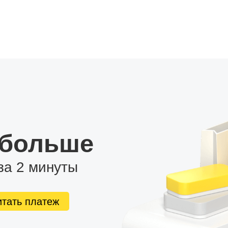
и подключите к ней магнитолу для доступа к интернету.
узыкальных и видеофайлов с USB накопителей или
ддерживает подключение камеры заднего вида и
оды. Кроме того, вы сможете подключить внешний
абвуфера.
ь интерфейс по своему вкусу.
 больше
за 2 минуты
итать платеж