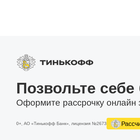
Wi-Fi связь. Сделайте ваш смартфон точкой доступа 
2 USB разъема. Пригодятся для воспроизведения м
подключения различных USB устройств.
Поддержка дополнительных устройст. Магнитола по
видеорегистратора через соответствующие видеовх
усилитель звука для фронтальных динамиков или с
Поддержка тем рабочего стола. Вы сможете настроит
Позвольте себе
Оформите рассрочку онлайн 
Рассч
0+, АО «Тинькофф Банк», лицензия №2673