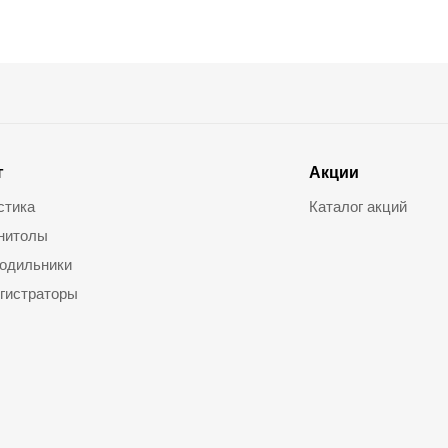
г
Акции
стика
Каталог акций
нитолы
одильники
гистраторы