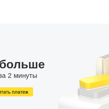
 больше
за 2 минуты
итать платеж