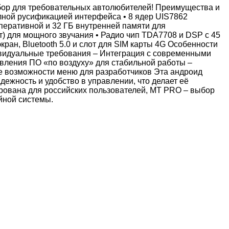
ор для требовательных автолюбителей! Преимущества и
лной русификацией интерфейса • 8 ядер UIS7862
оперативной и 32 ГБ внутренней памяти для
т) для мощного звучания • Радио чип TDA7708 и DSP с 45
ран, Bluetooth 5.0 и слот для SIM карты 4G Особенности
ивидуальные требования – Интеграция с современными
ления ПО «по воздуху» для стабильной работы –
е возможности меню для разработчиков Эта андроид
дежность и удобство в управлении, что делает её
ована для российских пользователей, MT PRO – выбор
ийной системы.