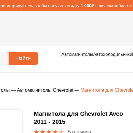
арегистрируйтесь, чтобы получить скидку
в личном кабинете
1 000₽
Автомагнитолы
Автохолодильники
Найти
толы
—
Автомагнитолы Chevrolet
—
Магнитола для Chevrole
Магнитола для Chevrolet Aveo
2011 - 2015
5 отзывов