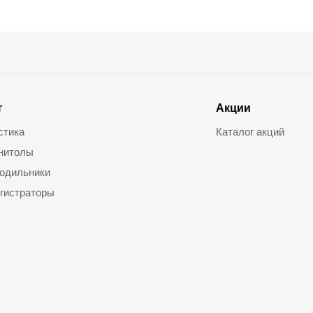
г
Акции
стика
Каталог акций
нитолы
одильники
гистраторы