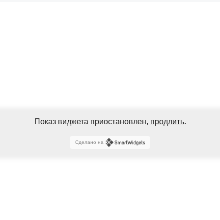
Показ виджета приостановлен,
продлить
.
Сделано на