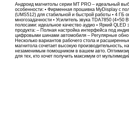
Андроид магнитолы серии MT PRO – идеальный выб
особенности: • Фирменная прошивка MyDisplay с по
(UMS512) для стабильной и быстрой работы • 4 ГБ 
многозадачности • Усилитель звука TDA7850 (4×50 В
полосами: идеальное качество аудио • Яркий QLED эк
продукта: – Полная настройка интерфейса под инд
цифровыми шинами автомобиля – Регулярные обнов
Несколько вариантов рабочего стола и расширенны
магнитола сочетает высокую производительность, на
незаменимым помощником в вашем авто. Оптимизир
для тех, кто хочет получить максимум от мультимед