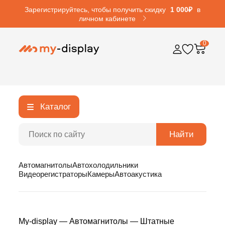
Зарегистрируйтесь, чтобы получить скидку
1 000₽
в
личном кабинете
0
Каталог
Найти
Автомагнитолы
Автохолодильники
Видеорегистраторы
Камеры
Автоакустика
My-display
—
Автомагнитолы
—
Штатные