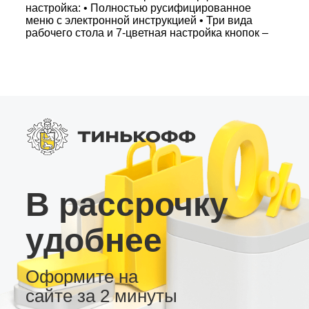
настройка: • Полностью русифицированное
меню с электронной инструкцией • Три вида
рабочего стола и 7-цветная настройка кнопок –
выберите дизайн по вкусу • Поддержка патчей
для интерфейса автомобилей с правым рулём
Аудио и дополнительные возможности: • Радио
тюнер с высокой чувствительностью для
городской и трассовой связи • Японская
микросхема усилителя и регулируемый RCA
выход для сабвуфера • Подключение SPDIF,
цифровых выходов Coax и Toslink •
Встроенный вентилятор, слот для 4G сим,
поддержка AHD камеры заднего вида и USB
видеорегистратора Купите андроид магнитолу
MyDisplay KS 4/32 – надёжное,
В рассрочку
функциональное и стильное устройство для
вашего автомобиля!
удобнее
Оформите на
сайте за 2 минуты