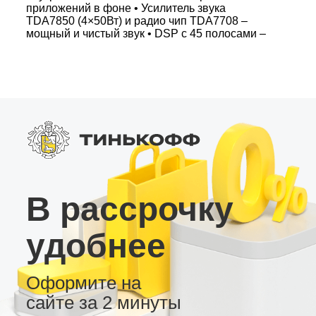
приложений в фоне • Усилитель звука
TDA7850 (4×50Вт) и радио чип TDA7708 –
мощный и чистый звук • DSP с 45 полосами –
отдельные настройки сабвуфера и фильтры
низких частот • Яркий QLED экран, Bluetooth
5.0 и слот для SIM карты 4G • Несколько
вариантов рабочего стола и интуитивно
понятный интерфейс Выбирайте магнитолы
MT – сочетание передовых технологий,
надежности и удобства адаптации под любые
пожелания пользователя.
В рассрочку
удобнее
Оформите на
сайте за 2 минуты