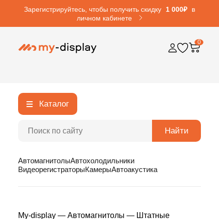
Зарегистрируйтесь, чтобы получить скидку
1 000₽
в
личном кабинете
0
Каталог
Найти
Автомагнитолы
Автохолодильники
Видеорегистраторы
Камеры
Автоакустика
My-display
—
Автомагнитолы
—
Штатные