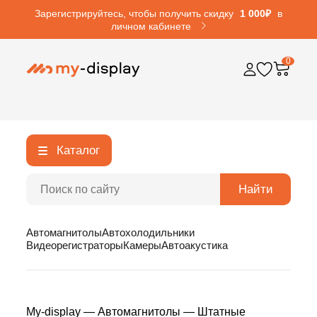
Зарегистрируйтесь, чтобы получить скидку
1 000₽
в
личном кабинете
0
Каталог
Найти
Автомагнитолы
Автохолодильники
Видеорегистраторы
Камеры
Автоакустика
My-display
—
Автомагнитолы
—
Штатные