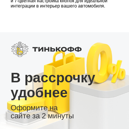
и 7-цветная настройка кнопок для идеальной
интеграции в интерьер вашего автомобиля.
Дополнительные возможности: • Полностью
русифицированное меню, инструкция и патчи
для автомобилей с правым рулем. • Радио
тюнер высокого приема, японский усилитель и
цифровые выходы (SPDIF, Coax, Toslink). •
Встроенный вентилятор, слот для 4G SIM-
карты, поддержка AHD камеры заднего вида и
USB видеорегистратора. Эта андроид
магнитола – оптимальный выбор для
комфортной и функциональной эксплуатации
автомобиля!
В рассрочку
удобнее
Оформите на
сайте за 2 минуты